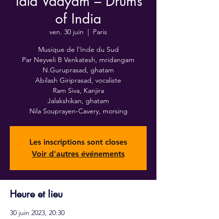
Tâla Vâdyam – Drums
of India
ven. 30 juin
  |  
Paris
Musique de l'Inde du Sud
Par Neyveli B Venkatesh, mridangam
N.Guruprasad, ghatam
Abilash Giriprasad, vocaliste
Ram Siva, Kanjira
Jalakshikan, ghatam
Nila Souprayen-Cavery, morsing
Les inscriptions sont closes
Voir d'autres événements
Heure et lieu
30 juin 2023, 20:30