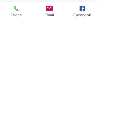
Phone
Email
Facebook
Suivez-nous sur les réseaux sociaux :
Abonnez-vous à notre newsletter !
Rejoindre
CONTACTEZ-NOUS