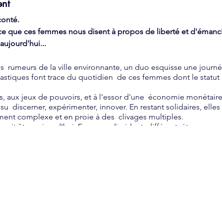
ent
conté.
 ce que ces femmes nous disent à propos de liberté et d'émanc
 aujourd'hui...
s rumeurs de la ville environnante, un duo esquisse une journ
plastiques font trace du quotidien de ces femmes dont le statut 
, aux jeux de pouvoirs, et à l'essor d'une économie monétaire 
 su discerner, expérimenter, innover. En restant solidaires, elle
ent complexe et en proie à des clivages multiples.
ourrait être aujourd'hui. Femme, dissident, différent, étranger, a
té de faire de la contrainte un instrument de liberté, et de dev
 de création.