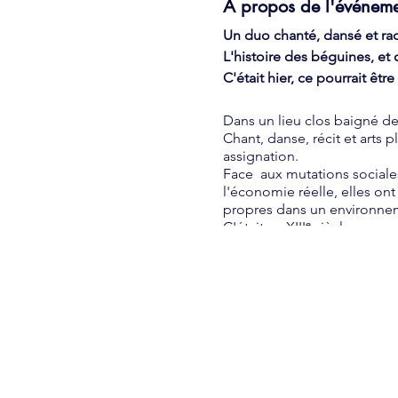
À propos de l'événem
Un duo chanté, dansé et ra
L'histoire des béguines, et
C'était hier, ce pourrait être
Dans un lieu clos baigné de
Chant, danse, récit et arts 
assignation.
Face aux mutations sociales
l'économie réelle, elles ont
propres dans un environnem
C'était au XIIIᵉ siècle, ce p
confrontés à la responsabili
une force de proposition et