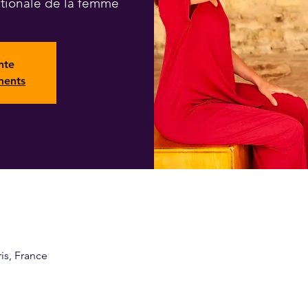
ationale de la femme
nte
ments
ris, France