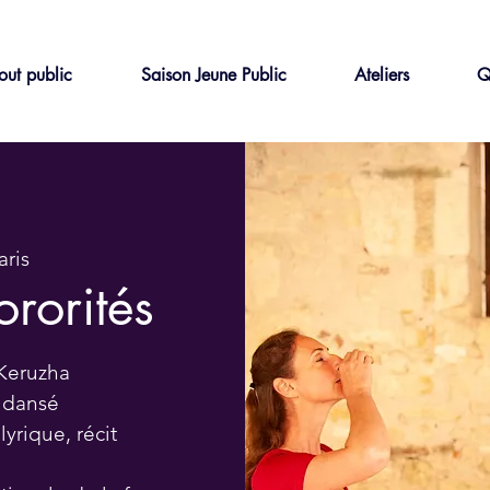
out public
Saison Jeune Public
Ateliers
Q
aris
rorités
 Keruzha
t dansé
lyrique, récit