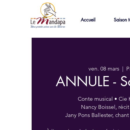
Accueil
Saison t
ven. 08 mars
  |  
P
ANNULE - So
Conte musical • Cie
Nancy Boissel, réci
Jany Pons Ballester, chant 