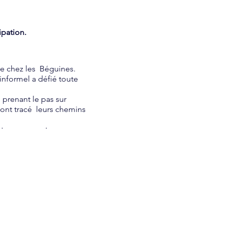
ipation.
ée chez les Béguines.
informel a défié toute
prenant le pas sur
s ont tracé leurs chemins
utre, nous restons
enir un être de réponse :