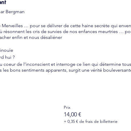
ent
mar Bergman
 Merveilles … pour se délivrer de cette haine secrète qui enven
 résonnent les cris de survies de nos enfances meurtries … po
acher enfin et nous désaliéner
inouïe
d hui ?
oeur de l’inconscient et interroge ce lien qui détermine tous le
ous les bons sentiments apparents, surgit une vérité bouleversant
mités, des maladresses et des peurs, transforment peu à peu le l
 de haine. Cette même haine qui, dans notre quotidien se dévers
la conscience humaine.
tre lien au monde cette Sonate révèle les discordances qui no
n pour s'inventer en dehors de ce mécanisme de haine.
Prix
et de naître... Eva oblige sa mère, Charlotte, à contempler les r
14,00 €
vérités violentes nous parviennent, la mise en scène s’appuie
+ 0,35 € de frais de billetterie
cteurs et un écrin feutré et apaisant.
entes qui vont surgir pendant la nuit, la mère et la fille se reflétan