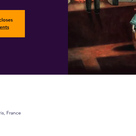
closes
ents
ris, France