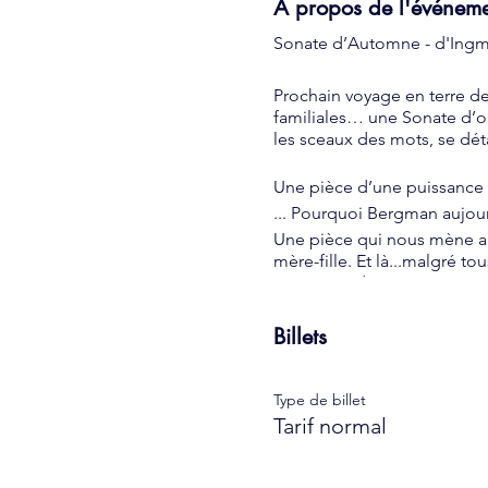
À propos de l'événem
Sonate d’Automne - d'Ing
Prochain voyage en terre de
familiales… une Sonate d’où
les sceaux des mots, se dét
Une pièce d’une puissance 
... Pourquoi Bergman aujour
Une pièce qui nous mène au c
mère-fille. Et là...malgré t
notre monde.
Les terreurs nées des infir
mère et sa fille en un lien
Billets
interroge sur la nature de 
En sondant les abîmes de no
Une nuit d’automne sans fi
Type de billet
L’enfant mort d’Eva lui perm
Tarif normal
engendrées... Pour que ces 
interprétation mesurée des a
À travers les vérités inconsci