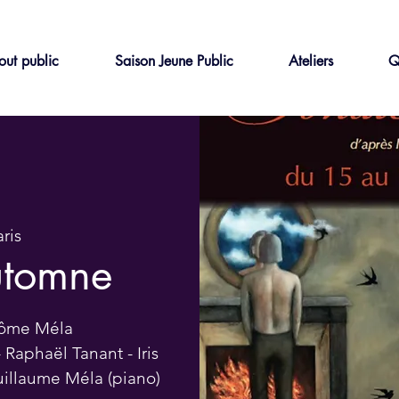
out public
Saison Jeune Public
Ateliers
Q
ris
utomne
érôme Méla
Raphaël Tanant - Iris
uillaume Méla (piano)