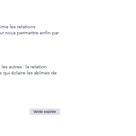
ime les relations
ur nous permettre enfin par
s autres : la relation
e qui éclaire les abîmes de
ien d’amour qui unit une
e sur nos écrans et nous
us détruisent peu à peu.
Vente expirée
uines qu’elle a
 paradoxalement sur une
t l’une en l’autre à l'infini -