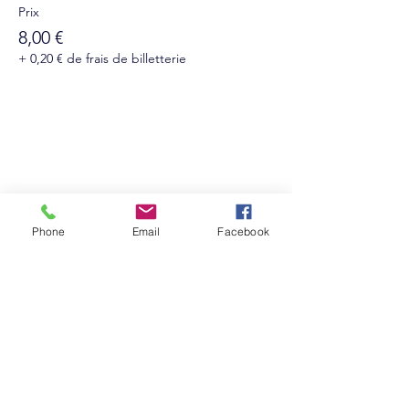
Prix
8,00 €
+ 0,20 € de frais de billetterie
Suivez-nous sur les réseaux sociaux :
Phone
Email
Facebook
Abonnez-vous à notre newsletter !