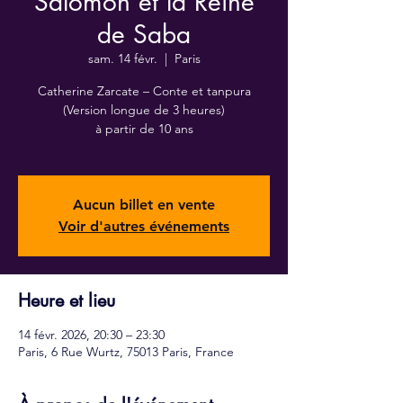
Salomon et la Reine
de Saba
sam. 14 févr.
  |  
Paris
Catherine Zarcate – Conte et tanpura
(Version longue de 3 heures)
à partir de 10 ans
Aucun billet en vente
Voir d'autres événements
Heure et lieu
14 févr. 2026, 20:30 – 23:30
Paris, 6 Rue Wurtz, 75013 Paris, France