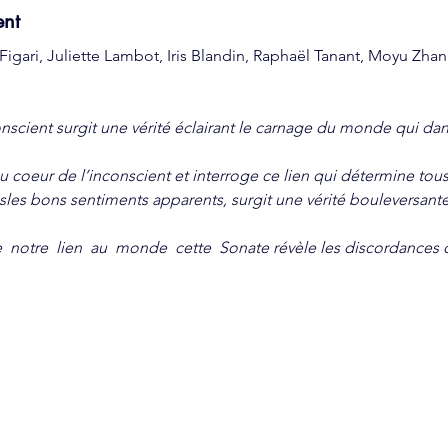
ent
Figari, Juliette Lambot, Iris Blandin, Raphaël Tanant, Moyu Zha
nscient surgit une vérité éclairant le carnage du monde qui dans
oeur de l’inconscient et interroge ce lien qui détermine tous le
ousles bons sentiments apparents, surgit une vérité bouleversante
  notre  lien  au  monde  cette  Sonate révèle les discordances 