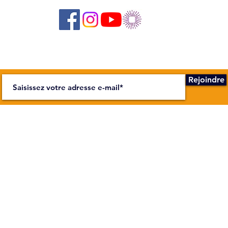
Abonnez-vous à notre newsletter !
Rejoindre
NOUS
H E U R E S
ite scène sur la Bièvre
Secrétariat 
ue Wurtz, 75013 Paris
Du mardi au
Salle de spe
Selon la p