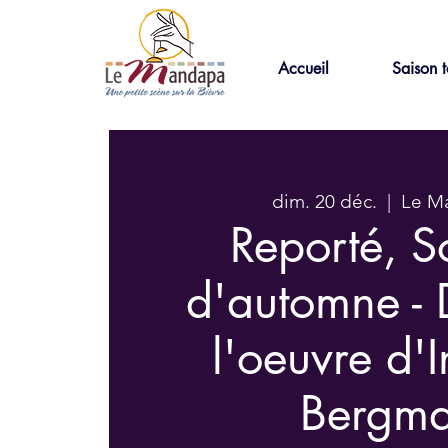
Accueil
Saison t
dim. 20 déc.
  |  
Le M
Reporté, S
d'automne - 
l'oeuvre d'
Bergm