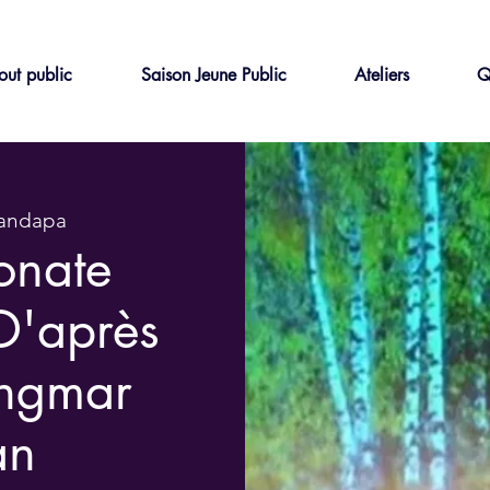
out public
Saison Jeune Public
Ateliers
Q
andapa
onate
D'après
Ingmar
an