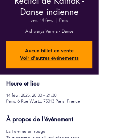
Récital de Kathak -
Danse indienne
ven. 14 févr.
  |  
Paris
Aishwarya Verma - Danse
Aucun billet en vente
Voir d'autres événements
Heure et lieu
14 févr. 2025, 20:30 – 21:30
Paris, 6 Rue Wurtz, 75013 Paris, France
À propos de l'événement
La Femme en rouge 
Tout comme le soleil, qui plonge sous 