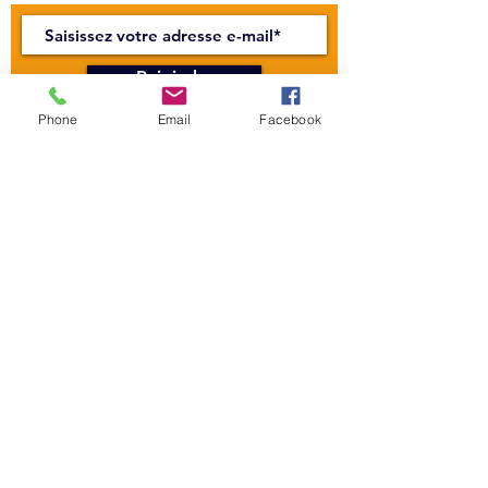
Rejoindre
Phone
Email
Facebook
CONTACTEZ-NOUS
Centre Mandapa,
une petite scène sur la
Bièvre
Place Milena-Salvini, 6 Rue Wurtz, 75013
Paris
Tel :
01 45 89 99 00
l
emandapa@gmail.com
Licence 1: L-R-22-005608
H E U R E S D ' O U V E R T U R E
Secrétariat :
Du mardi au vendredi - 11h à 17h