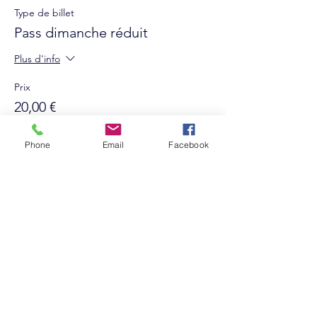
Type de billet
Pass dimanche réduit
Plus d'info
Prix
20,00 €
+ 0,50 € de frais de billetterie
Phone
Email
Facebook
Suivez-nous sur les réseaux sociaux :