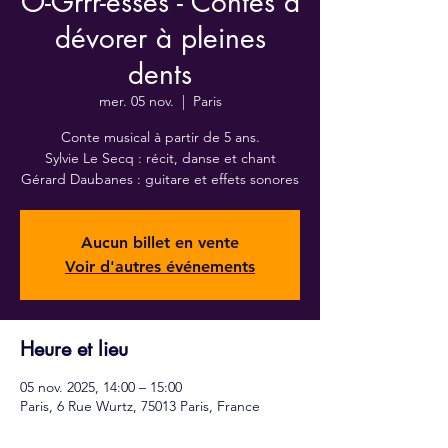
Ô-Grrr-esses - Contes à
dévorer à pleines
dents
mer. 05 nov.
  |  
Paris
Conte musical à partir de 5 ans.
Sylvie Le Secq : récit, danse et chant
Gérard Daubanes : guitare et effets sonores
Aucun billet en vente
Voir d'autres événements
Heure et lieu
05 nov. 2025, 14:00 – 15:00
Paris, 6 Rue Wurtz, 75013 Paris, France