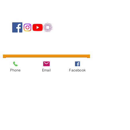
Suivez-nous sur les réseaux sociaux :
Abonnez-vous à notre newsletter !
Phone
Email
Facebook
Rejoindre
CONTACTEZ-NOUS
Centre Mandapa,
une petite scène sur la
Bièvre
Place Milena-Salvini, 6 Rue Wurtz, 75013
Paris