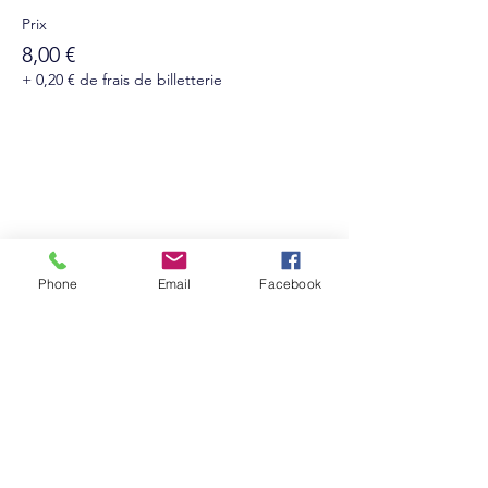
Prix
8,00 €
+ 0,20 € de frais de billetterie
Suivez-nous sur les réseaux sociaux :
Phone
Email
Facebook
Abonnez-vous à notre newsletter !