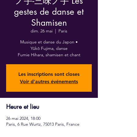
ノ手-三味ノ手 Les
gestes de danse et
Shamisen
dim. 26 mai
  |  
Paris
Musique et danse du Japon •
Yûkô Fujima, danse
Fumie Hihara, shamisen et chant
Les inscriptions sont closes
Voir d'autres événements
Heure et lieu
26 mai 2024, 18:00
Paris, 6 Rue Wurtz, 75013 Paris, France