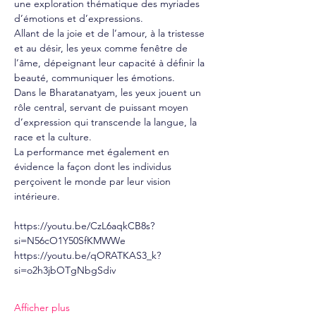
une exploration thématique des myriades 
d’émotions et d’expressions.
Allant de la joie et de l’amour, à la tristesse 
et au désir, les yeux comme fenêtre de 
l’âme, dépeignant leur capacité à définir la 
beauté, communiquer les émotions.
Dans le Bharatanatyam, les yeux jouent un 
rôle central, servant de puissant moyen 
d’expression qui transcende la langue, la 
race et la culture.
La performance met également en 
évidence la façon dont les individus 
perçoivent le monde par leur vision 
intérieure.
https://youtu.be/CzL6aqkCB8s?
si=N56cO1Y50SfKMWWe
https://youtu.be/qORATKAS3_k?
si=o2h3jbOTgNbgSdiv
Afficher plus