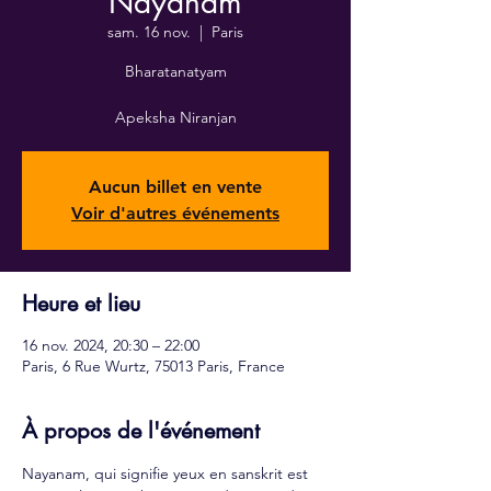
Nayanam
sam. 16 nov.
  |  
Paris
Bharatanatyam
Apeksha Niranjan
Aucun billet en vente
Voir d'autres événements
Heure et lieu
16 nov. 2024, 20:30 – 22:00
Paris, 6 Rue Wurtz, 75013 Paris, France
À propos de l'événement
Nayanam, qui signifie yeux en sanskrit est 