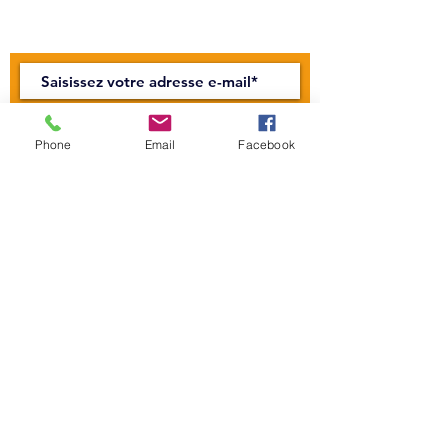
Abonnez-vous à notre newsletter !
Rejoindre
Phone
Email
Facebook
CONTACTEZ-NOUS
Centre Mandapa,
une petite scène sur la
Bièvre
Place Milena-Salvini, 6 Rue Wurtz, 75013
Paris
Tel :
01 45 89 99 00
l
emandapa@gmail.com
Licence 1: L-R-22-005608
H E U R E S D ' O U V E R T U R E