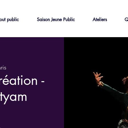
out public
Saison Jeune Public
Ateliers
Q
ris
éation -
atyam