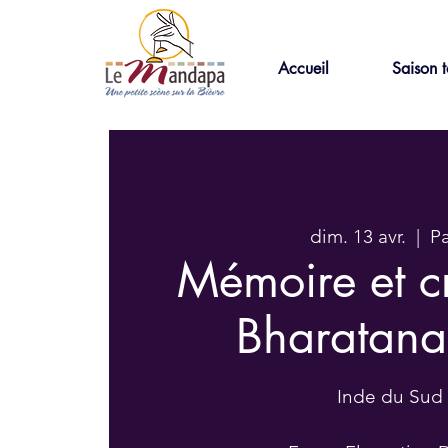
Accueil
Saison t
dim. 13 avr.
  |  
Pa
Mémoire et cr
Bharatan
Inde du Sud