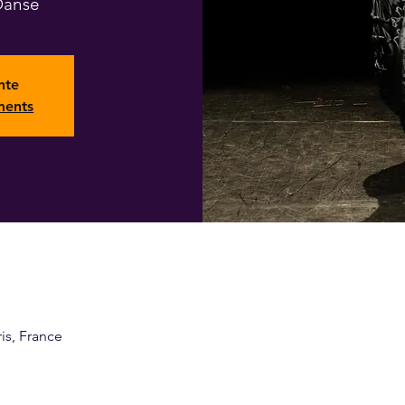
Danse
nte
ments
ris, France