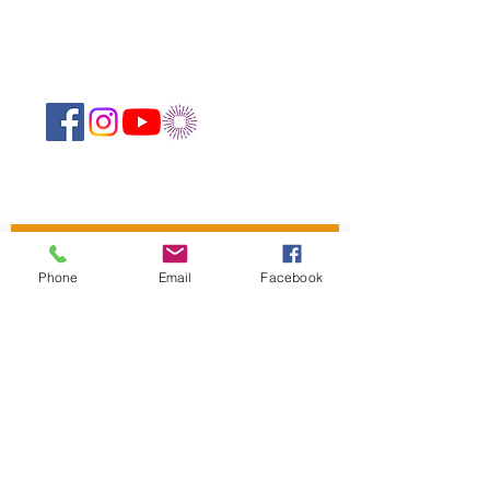
Suivez-nous sur les réseaux sociaux :
Abonnez-vous à notre newsletter !
Phone
Email
Facebook
Rejoindre
CONTACTEZ-NOUS
Centre Mandapa,
une petite scène sur la
Bièvre
Place Milena-Salvini, 6 Rue Wurtz, 75013