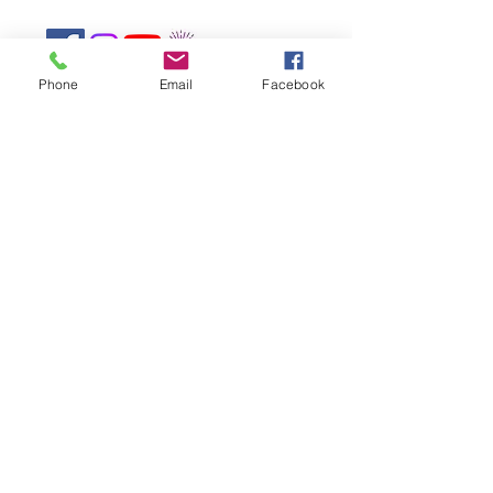
Phone
Email
Facebook
Abonnez-vous à notre newsletter !
Rejoindre
CONTACTEZ-NOUS
Centre Mandapa,
une petite scène sur la
Bièvre
Place Milena-Salvini, 6 Rue Wurtz, 75013
Paris
Tel :
01 45 89 99 00
l
emandapa@gmail.com