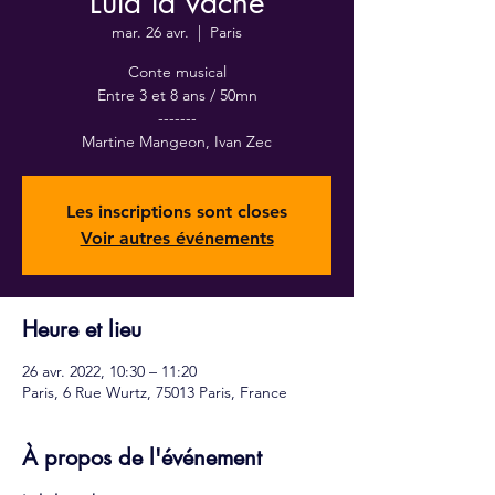
Lula la vache
mar. 26 avr.
  |  
Paris
Conte musical
Entre 3 et 8 ans / 50mn
-------
Martine Mangeon, Ivan Zec
Les inscriptions sont closes
Voir autres événements
Heure et lieu
26 avr. 2022, 10:30 – 11:20
Paris, 6 Rue Wurtz, 75013 Paris, France
À propos de l'événement