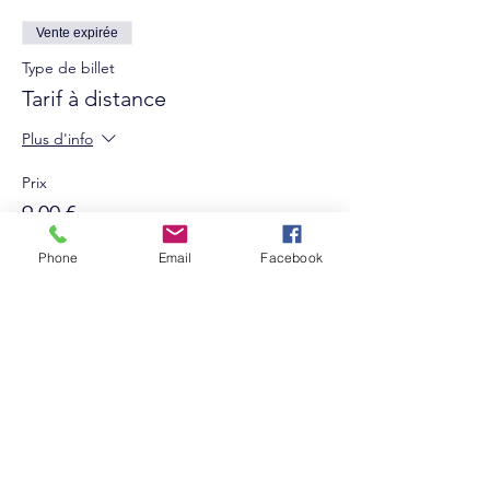
Vente expirée
Type de billet
Tarif à distance
Plus d'info
Prix
9,00 €
+ 0,23 € de frais de billetterie
Phone
Email
Facebook
Suivez-nous sur les réseaux sociaux :