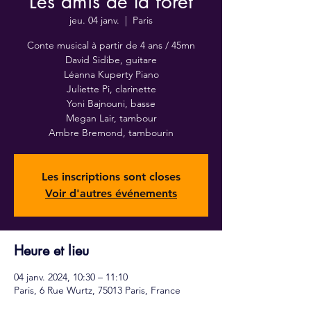
Les amis de la forêt
jeu. 04 janv.
  |  
Paris
Conte musical à partir de 4 ans / 45mn
David Sidibe, guitare
Léanna Kuperty Piano
Juliette Pi, clarinette
Yoni Bajnouni, basse
Megan Lair, tambour
Ambre Bremond, tambourin
Les inscriptions sont closes
Voir d'autres événements
Heure et lieu
04 janv. 2024, 10:30 – 11:10
Paris, 6 Rue Wurtz, 75013 Paris, France