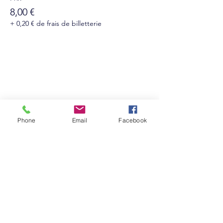
8,00 €
+ 0,20 € de frais de billetterie
Suivez-nous sur les réseaux sociaux :
Phone
Email
Facebook
Abonnez-vous à notre newsletter !
Rejoindre