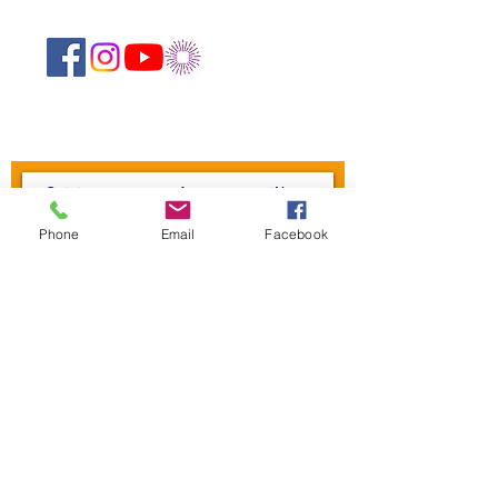
Suivez-nous sur les réseaux sociaux :
Abonnez-vous à notre newsletter !
Rejoindre
Phone
Email
Facebook
CONTACTEZ-NOUS
Centre Mandapa,
une petite scène sur la
Bièvre
Place Milena-Salvini, 6 Rue Wurtz, 75013
Paris
Tel :
01 45 89 99 00
l
emandapa@gmail.com