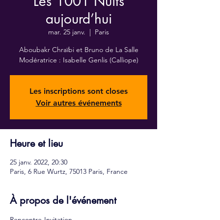
Les 1001 Nuits
aujourd’hui
mar. 25 janv.
  |  
Paris
Aboubakr Chraïbi et Bruno de La Salle
Modératrice : Isabelle Genlis (Calliope)
Les inscriptions sont closes
Voir autres événements
Heure et lieu
25 janv. 2022, 20:30
Paris, 6 Rue Wurtz, 75013 Paris, France
À propos de l'événement
Rencontre-Invitation 