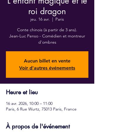
L'enfant magique et le
roi dragon
jeu. 16 avr.
  |  
Paris
Conte chinois (à partir de 3 ans).
Jean-Luc Penso - Comédien et montreur
d'ombres
Aucun billet en vente
Voir d'autres événements
Heure et lieu
16 avr. 2026, 10:00 – 11:00
Paris, 6 Rue Wurtz, 75013 Paris, France
À propos de l'événement