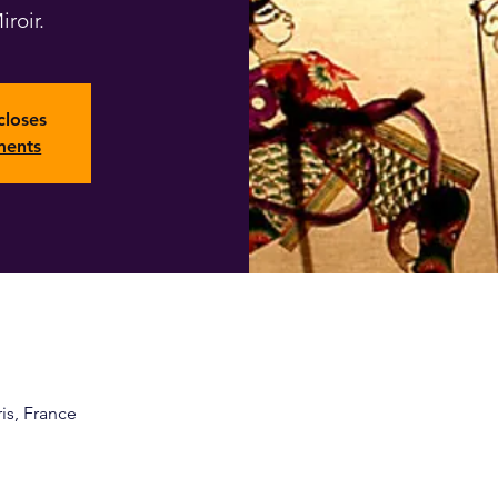
roir.
closes
ments
ris, France