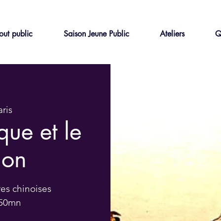
out public
Saison Jeune Public
Ateliers
Q
aris
que et le
gon
es chinoises
/ 50mn