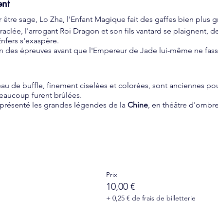
ent
 être sage, Lo Zha, l'Enfant Magique fait des gaffes bien plus g
 raclée, l'arrogant Roi Dragon et son fils vantard se plaignent, 
Enfers s'exaspère.
n des épreuves avant que l'Empereur de Jade lui-même ne fasse
u de buffle, finement ciselées et colorées, sont anciennes pou
beaucoup furent brûlées.
a présenté les grandes légendes de la
Chine
, en théâtre d'ombr
Prix
10,00 €
+ 0,25 € de frais de billetterie