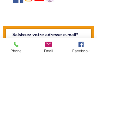
Abonnez-vous à notre newsletter !
Rejoindre
Phone
Email
Facebook
CONTACTEZ-NOUS
Centre Mandapa,
une petite scène sur la
Bièvre
Place Milena-Salvini, 6 Rue Wurtz, 75013
Paris
Tel :
01 45 89 99 00
l
emandapa@gmail.com
Licence 1: L-R-22-005608