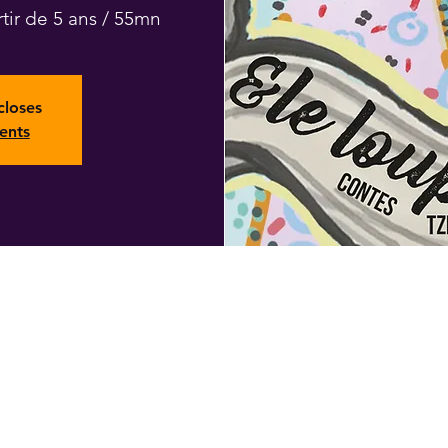
tir de 5 ans / 55mn
closes
ents