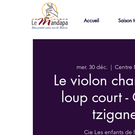
Accueil
Saison t
mer. 30 déc.
  |  
Centre
Le violon cha
loup court -
tzigan
Cie Les enfants de 