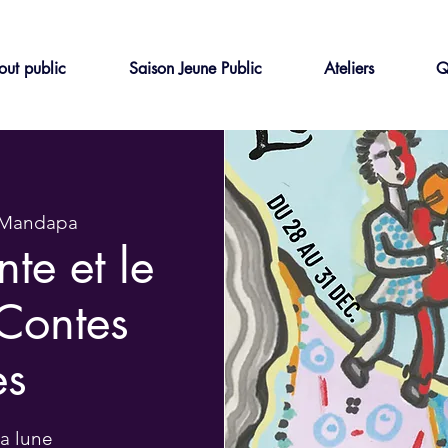
out public
Saison Jeune Public
Ateliers
Q
 Mandapa
nte et le
 Contes
es
la lune