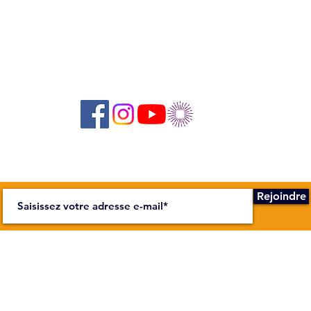
Suivez-nous sur les réseaux sociaux :
Abonnez-vous à notre newsletter !
Rejoindre
NOUS
H E U R E S
ite scène sur la Bièvre
Secrétariat 
ue Wurtz, 75013 Paris
Du mardi au