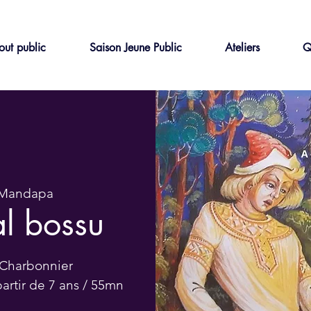
out public
Saison Jeune Public
Ateliers
Q
 Mandapa
al bossu
Charbonnier
artir de 7 ans / 55mn