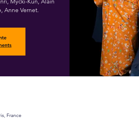
ri, Mycki-Kun, Alain
e, Anne Vernet.
nte
ments
ris, France