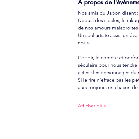
À propos de l'événem
Nos amis du Japon disent : «
Depuis des siècles, le rak
de nos amours maladroites e
Un seul artiste assis, un éve
nous.
Ce soir, le conteur et perf
séculaire pour nous tendre u
actes : les personnages du
Si le rire n'efface pas les 
aura toujours en chacun d
Afficher plus