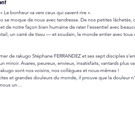
ent
 Le bonheur va vers ceux qui savent rire ».
ugo se moque de nous avec tendresse. De nos petites lâchetés,
t de notre façon bien humaine de rater l'essentiel avec beauc
ntail, un carré de tissu — et soudain, le monde entier avec tous 
ormer de rakugo Stéphane FERRANDEZ et ses sept disciples s'em
n miroir. Avares, peureux, envieux, insatisfaits, vantards plus va
 rakugo sont nos voisins, nos collègues et nous-mêmes !
petites et grandes douleurs du monde, il prouve que la douleur n'e
e nous un…