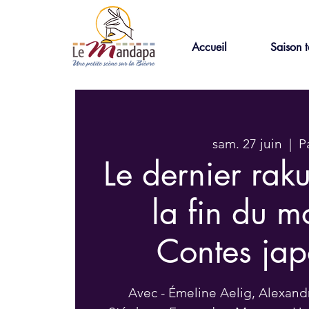
Accueil
Saison t
sam. 27 juin
  |  
P
Le dernier rak
la fin du m
Contes jap
Avec - Émeline Aelig, Alexandr