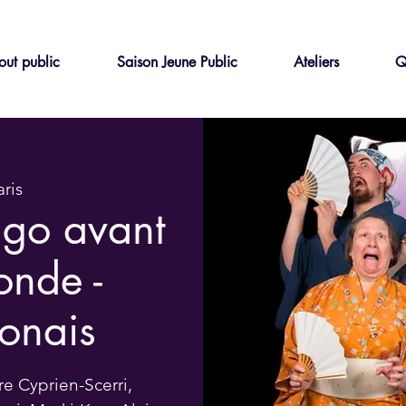
out public
Saison Jeune Public
Ateliers
Q
aris
ugo avant
onde -
onais
e Cyprien-Scerri,