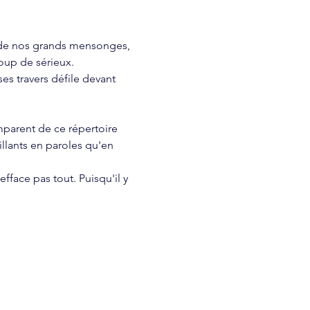
 de nos grands mensonges, 
oup de sérieux. 
ses travers défile devant 
parent de ce répertoire 
illants en paroles qu'en 
fface pas tout. Puisqu'il y 