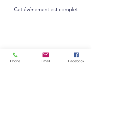
Cet événement est complet
Suivez-nous sur les réseaux sociaux :
Phone
Email
Facebook
Abonnez-vous à notre newsletter !
Rejoindre