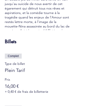
jusqu’au suicide de nous avertir de cet
égarement qui détruit tous nos rêves et
aspirations, et la comédie tourne à la
tragédie quand les enjeux de l’Amour sont
restés lettre morte, à l’image de la
mouette-Nina assassinée au bord du lac de
ses rêves. Suicide ou réveil ? Théâtre des
théâtres illusoires, ainsi commence la pièce.
Billets
Tarif sur place : (chaque spectacle)
16€ - Plein tarif
12€ - Tarif réduit (résidents du 13e, retraités,
Complet
demandeurs d'emploi, étudiants...)
8€ - Tarif enfant
Type de billet
COVID-19 : contrôle du Pass Sanitaire +
Plein Tarif
port du masque obligatoire
Prix
16,00 €
+ 0,40 € de frais de billetterie