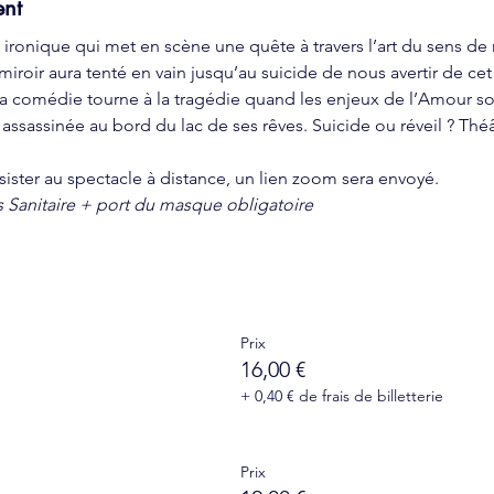
ent
ronique qui met en scène une quête à travers l’art du sens de no
iroir aura tenté en vain jusqu’au suicide de nous avertir de ce
 la comédie tourne à la tragédie quand les enjeux de l’Amour son
ssassinée au bord du lac de ses rêves. Suicide ou réveil ? Théât
ssister au spectacle à distance, un lien zoom sera envoyé.
 Sanitaire + port du masque obligatoire
Prix
16,00 €
+ 0,40 € de frais de billetterie
Prix