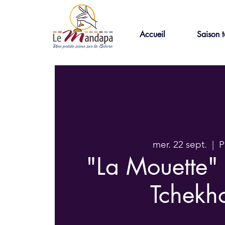
Accueil
Saison t
mer. 22 sept.
  |  
P
"La Mouette"
Tchekh