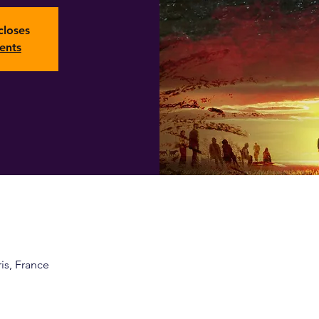
closes
ents
ris, France