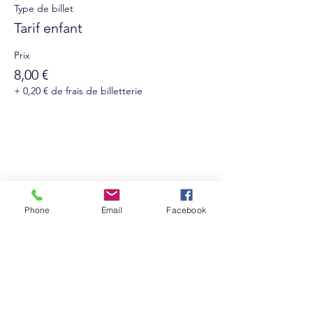
Type de billet
Tarif enfant
Prix
8,00 €
+ 0,20 € de frais de billetterie
Phone
Email
Facebook
Suivez-nous sur les réseaux sociaux :
Abonnez-vous à notre newsletter !