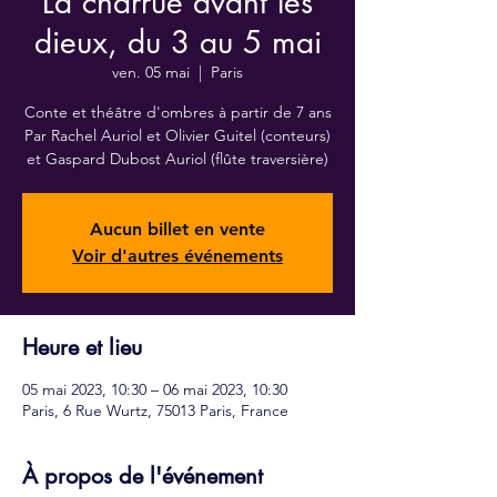
La charrue avant les
dieux, du 3 au 5 mai
ven. 05 mai
  |  
Paris
Conte et théâtre d'ombres à partir de 7 ans
Par Rachel Auriol et Olivier Guitel (conteurs)
et Gaspard Dubost Auriol (flûte traversière)
Aucun billet en vente
Voir d'autres événements
Heure et lieu
05 mai 2023, 10:30 – 06 mai 2023, 10:30
Paris, 6 Rue Wurtz, 75013 Paris, France
À propos de l'événement