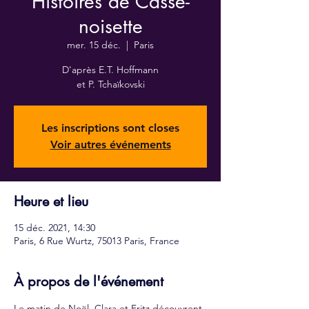
Histoires de Casse-
noisette
mer. 15 déc.
  |  
Paris
D'après E.T. Hoffmann
et P. Tchaïkovski
Les inscriptions sont closes
Voir autres événements
Heure et lieu
15 déc. 2021, 14:30
Paris, 6 Rue Wurtz, 75013 Paris, France
À propos de l'événement
Le matin de Noël, Clara et Fritz découvrent 