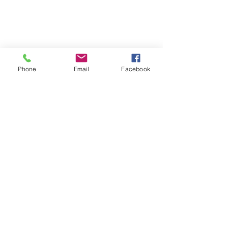
Suivez-nous sur les réseaux sociaux :
Phone
Email
Facebook
Abonnez-vous à notre newsletter !
Rejoindre
CONTACTEZ-NOUS
Centre Mandapa,
une petite scène sur la
Bièvre
Place Milena-Salvini, 6 Rue Wurtz, 75013