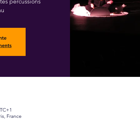
ites percussions
nte
ments
 UTC+1
ris, France