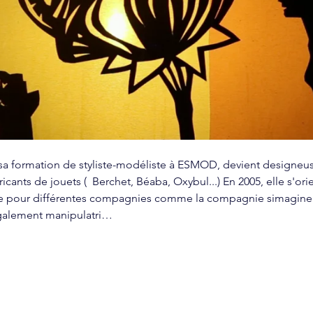
 sa formation de styliste-modéliste à ESMOD, devient designeuse,
nts de jouets (  Berchet, Béaba, Oxybul...) En 2005, elle s'orien
e pour différentes compagnies comme la compagnie simagine et 
galement manipulatri…