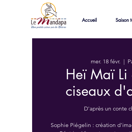
Accueil
Saison t
mer. 18 févr.
  |  
P
Heï Maï Li 
ciseaux d'
D'après un conte c
Sophie Piégelin : création d'im