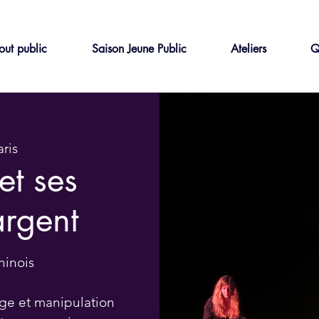
out public
Saison Jeune Public
Ateliers
Q
aris
et ses
argent
hinois
age et manipulation