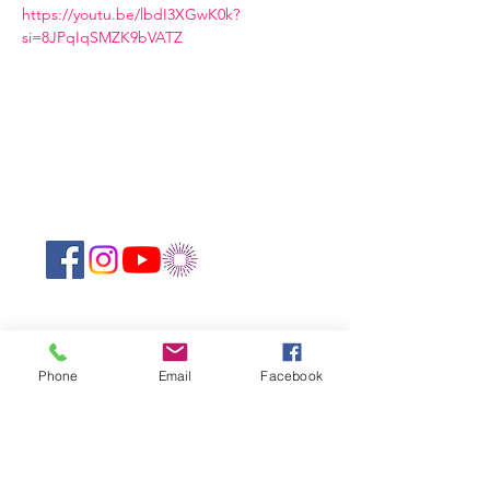
https://youtu.be/lbdI3XGwK0k?
si=8JPqIqSMZK9bVATZ
Suivez-nous sur les réseaux sociaux :
Abonnez-vous à notre newsletter !
Phone
Email
Facebook
Rejoindre