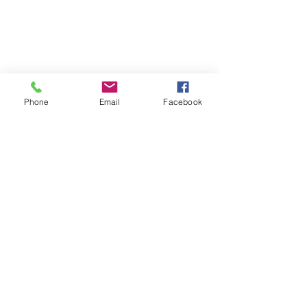
Suivez-nous sur les réseaux sociaux :
Phone
Email
Facebook
Abonnez-vous à notre newsletter !
Rejoindre
CONTACTEZ-NOUS
Centre Mandapa,
une petite scène sur la
Bièvre