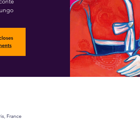
conte
mungo
closes
ments
ris, France