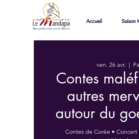
Accueil
Saison t
ven. 26 avr.
  |  
Pa
Contes maléf
autres merv
autour du g
Contes de Corée • Concer