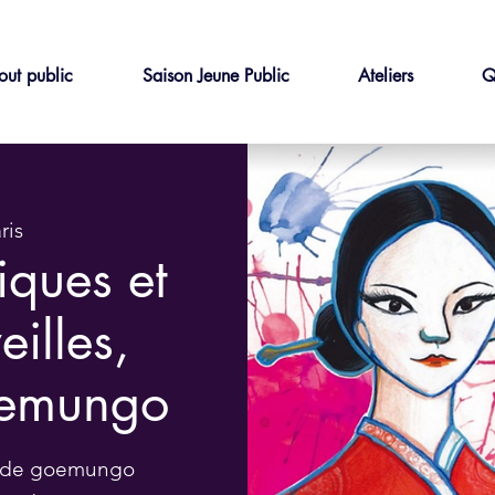
out public
Saison Jeune Public
Ateliers
Q
ris
iques et
eilles,
oemungo
t de goemungo