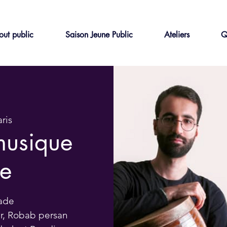
out public
Saison Jeune Public
Ateliers
Q
ris
musique
ne
ade
ar, Robab persan