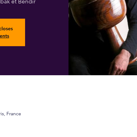
bak et Bendir
closes
ents
ris, France