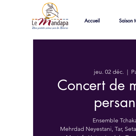
Accueil
Saison t
jeu. 02 déc.
  |  
Pa
Concert de 
persa
Ensemble Tchak
Mehrdad Neyestani, Tar, Set