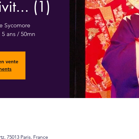
vit... (1)
Cie Sycomore
e 5 ans / 50mn
 en vente
ments
z, 75013 Paris, France