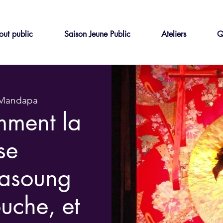
out public
Saison Jeune Public
Ateliers
Q
 Mandapa
ment la
se
asoung
uche, et