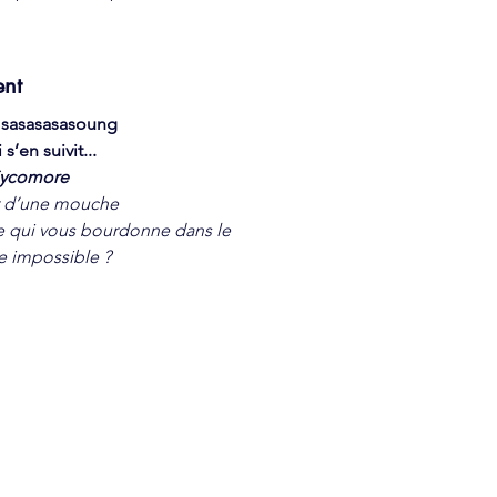
ent
sasasasasoung
’en suivit...
 Sycomore
 d’une mouche
 qui vous bourdonne dans le
ie impossible ?