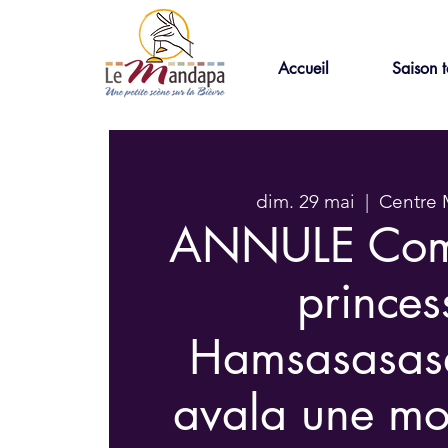
Accueil
Saison t
dim. 29 mai
  |  
Centre
ANNULE Com
princes
Hamsasasas
avala une mo