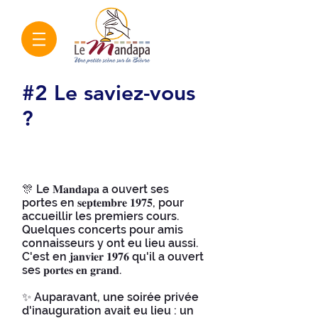
#2 Le saviez-vous
?
M.K Saroja, marraine
du Mandapa​
🎊 Le 𝐌𝐚𝐧𝐝𝐚𝐩𝐚 a ouvert ses
portes en 𝐬𝐞𝐩𝐭𝐞𝐦𝐛𝐫𝐞 𝟏𝟗𝟕𝟓, pour
accueillir les premiers cours.
Quelques concerts pour amis
connaisseurs y ont eu lieu aussi.
C'est en 𝐣𝐚𝐧𝐯𝐢𝐞𝐫 𝟏𝟗𝟕𝟔 qu'il a ouvert
ses 𝐩𝐨𝐫𝐭𝐞𝐬 𝐞𝐧 𝐠𝐫𝐚𝐧𝐝.
✨ Auparavant, une soirée privée
d'inauguration avait eu lieu : un