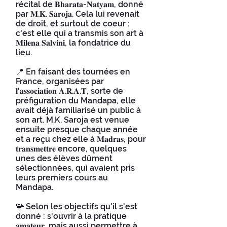
récital de 𝐁𝐡𝐚𝐫𝐚𝐭𝐚-𝐍𝐚𝐭𝐲𝐚𝐦, donné
par 𝐌.𝐊. 𝐒𝐚𝐫𝐨𝐣𝐚. Cela lui revenait
de droit, et surtout de coeur :
c'est elle qui a transmis son art à
𝐌𝐢𝐥𝐞𝐧𝐚 𝐒𝐚𝐥𝐯𝐢𝐧𝐢, la fondatrice du
lieu.
📍 En faisant des tournées en
France, organisées par
𝐥'𝐚𝐬𝐬𝐨𝐜𝐢𝐚𝐭𝐢𝐨𝐧 𝐀.𝐑.𝐀.𝐓, sorte de
préfiguration du Mandapa, elle
avait déjà familiarisé un public à
son art. M.K. Saroja est venue
ensuite presque chaque année
et a reçu chez elle à 𝐌𝐚𝐝𝐫𝐚𝐬, pour
𝐭𝐫𝐚𝐧𝐬𝐦𝐞𝐭𝐭𝐫𝐞 encore, quelques
unes des élèves dûment
sélectionnées, qui avaient pris
leurs premiers cours au
Mandapa.
📯 Selon les objectifs qu'il s'est
donné : s'ouvrir à la pratique
𝐚𝐦𝐚𝐭𝐞𝐮𝐫, mais aussi permettre à