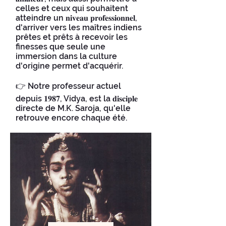
celles et ceux qui souhaitent
atteindre un 𝐧𝐢𝐯𝐞𝐚𝐮 𝐩𝐫𝐨𝐟𝐞𝐬𝐬𝐢𝐨𝐧𝐧𝐞𝐥,
d'arriver vers les maîtres indiens
prêtes et prêts à recevoir les
finesses que seule une
immersion dans la culture
d'origine permet d'acquérir.
👉 Notre professeur actuel
depuis 𝟏𝟗𝟖𝟕, Vidya, est la 𝐝𝐢𝐬𝐜𝐢𝐩𝐥𝐞
directe de M.K. Saroja, qu'elle
retrouve encore chaque été.